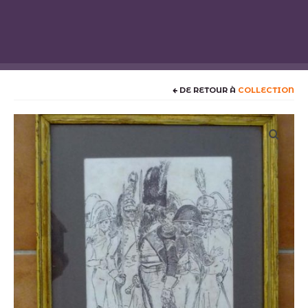
Art Déco
Art nouveau
Art populaire
Art ethnique
DE RETOUR À
COLLECTION
Bijoux
Céramiques
Décoration
Livres anciens
Luminaires
Meubles
Militaria