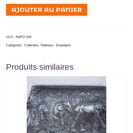
quantité
AJOUTER AU PANIER
de
Dessin
Hussards
–
UGS :
NAPO-049
Napoléon
Catégories :
Collection
,
Tableaux - Estampes
Bonaparte
-
Produits similaires
XIXe