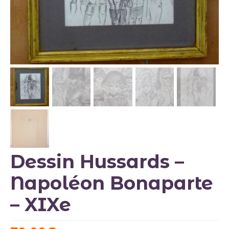
Objets insolites
Tableaux – Estampes
Vallauris
Objets vendus
A PROPOS
CONTACT
Dessin Hussards –
Napoléon Bonaparte
– XIXe